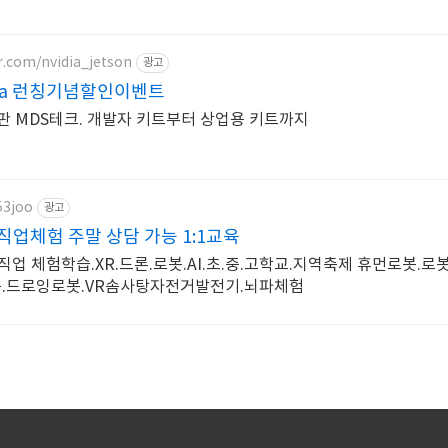
r.com/nvidia_jetson
광고
dia 런칭기념할인이벤트
내 총판 MDS테크. 개발자 키트부터 상업용 키트까지
53joo
광고
업체험 주말 상담 가능 1:1교육
업 체험학습.XR.드론.로봇.AI.초.중.고학교.지역축제 휴먼로봇.로
구.드로잉로봇.VR솜사탕자전거발전기.뇌파체험