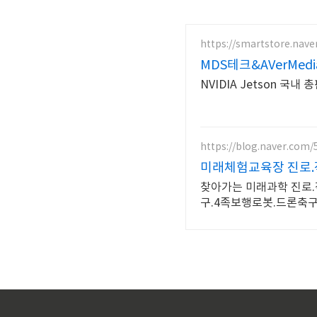
https://smartstore.nave
MDS테크&AVerMe
NVIDIA Jetson 국
https://blog.naver.com/
미래체험교육장 진로.직
찾아가는 미래과학 진로.직
구.4족보행로봇.드론축