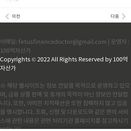
있다. 해보기 전까지는 몰랐는데 몇번 하다보니 이제는
0월의 마지막이고, 이제 곧 있으면 가을도 끝날 것 같은
익숙해졌고 시간이 나면 어디든 장소를 자주 찾는 것 같
분위기라서 아들이 가자고 하는 다대포에 가서 바다 구
다. 이유는 건강을 위해서 이다. 쉬운 운동이고, ..
경도 하고 맨발걷기도 하였다. 맨발걷기는 암을 낫게
이전
다음
하는 쉬운 운동중에 하나이다. 말기암 치유사례 바로
보기 다대포 공영 주차장, 주차요금 보통 주차는 이쪽에
하고 들어가면 된다. 주소 : 부산 사하구 다대동 167
4 주차요금 다대포 맨발걷기 및 주변 풍경 다대포는
이메일: fetusfinancedoctor@gmail.com | 운영자 :
해수욕장으로 들어가는 입구부터 산책로 정비가 잘 되
어 있다. 요즘에는 도심속 공원도 참 정비가 잘 되어 있
100억자산가
는 곳들이 많은데, 그 중에 하나가 바로 다대포 이다. 이
쪽..
Copyrights © 2022 All Rights Reserved by 100억
자산가
※ 해당 웹사이트는 정보 전달을 목적으로 운영하고 있으
며, 금융 상품 판매 및 중개의 목적이 아닌 정보만 전달합
니다. 또한, 어떠한 지적재산권 또한 침해하지 않고 있음
을 명시합니다. 조회, 신청 및 다운로드와 같은 편의 서비
스에 관한 내용은 관련 처리기관 홈페이지를 참고하시기
바랍니다.