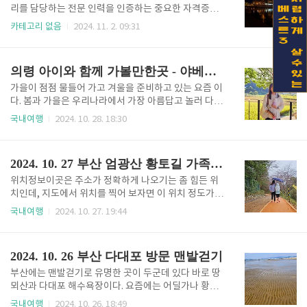
들러서 밥을 먹었다. 들어서는 순간 '오 ~ 생각보다 경
리를 담당하는 전문 인력을 인증하는 중요한 자격증입
치가 좋네' , '분위기 있네' 이런 생각이 들게된 비주얼
니다. 이 자격증은 해상에서의 안전과 효율적인 운항을
카테고리 없음
2024. 11. 2. 09:31
이었다. 삼계탕은 기본 한방 삼계탕 1개, 옻 삼계탕 1개
보장하기 위해 국제적으로 인정되는 기준에 따라 발급
시켜서 먹었는데 맛은 둘다 맛있었다. 큰 기대를 안해서
됩니다. 해기사의 역할과 책임, 그리고 자격증 취득 과
였는지 생각보다 더 맛있게 잘 먹었다. 편식이 은근..
정에 대해 자세히 알아보겠습니다. 해기사 국가 시험 확
의령 아이와 함께 가볼만한곳 - 야베스목장 (24년 10월)
인하기해기사의 정의와 역할 해기사는 선박의 운항과
관리를 담당하는 전문 인력을 지칭합니다. 이들은 선박
가을이 점점 물들어 가고 겨울을 준비하고 있는 요즘 이
의 안전한 운항, 화물의 적재 및 하역, 선원 관리, 기관
다. 봄과 가을은 우리나라에서 가장 아름답고 놀러 다니
유지보수 등 다양한 업무를 수행합니다. 해기사는 크게
기 좋지만 이전에 비해 그만큼 계절이 짧게 느껴지는 것
국내여행
2024. 10. 28. 18:30
갑판부와 기관부로 나뉘며, 각 부서별로 세부적인 역할
도 사실이다. 2024년 10월 아이와 함께 의령 야베스 목
이 구분됩니다.갑판부 해기사갑판부 해기사는 선박의
장 방문기를 기록에 남긴다. 지금은 단순한 기억일 수
항해와 운항을 담당합니다. 주요 업무는 다음과 같습니
있지만, 세월이 흐르고 난 뒤에 책장을 열어보면 그때의
2024. 10. 27 부산 엄광산 황토길 가족 방문기
다:항해 계획 수립 및 실행선박의..
향수를 맡을 수 있을 것이기에 기록을 해 보자. 의령 가
볼만한 곳 확인하기위치와 주차정보주소 : 경남 의령군
위치정보이곳은 주소가 정확하게 나오기는 좀 힘든 위
대의면 행정리 181주차장 : 가게 바로 옆에 위치하고 있
치인데, 지도에서 위치를 찍어 보자면 이 위치 정도가
음. 분위기 및 풍경 이곳은 아이와 함께 다녀올법한 곳
된다.주소 : 대한민국 부산광역시 부산진구 개금동 산6
국내여행
2024. 10. 27. 19:44
이기도 하며, 남녀노소 누구와 와도 괜찮은 장소 이다.
2 비오는 가을 맨발걷기 풍경황토길의 길이는 약 770
이유는 산새가 아름답고 평화로운 느낌이 나는 곳이
미터이다. 실제로 왕복으로 한번 다녀올 때마다 보통
다. 야베스 목장 자체도 맛있는 커피와 음료를 즐..
걸음으로 약 20분 정도가 소요 되는 것 같다. 가족끼리
2024. 10. 26 부산 다대포 방문 맨발걷기
나온건 우리 밖에 안보였지만 비가 많이 오지 않는 상황
에서 힘을 빼고 걷다보니 어싱의 효과가 더욱 커지는 것
부산에는 맨발걷기로 유명한 곳이 두군데 있다 바로 땅
같은 느낌이 들었다. 어싱(맨발걷기) 는 비오는 날 효과
뫼산과 다대포 해수욕장이다. 요즘에는 어딜가나 황토
가 더 커진다. 올해 초 부터 나는 맨발걷기를 즐겨하고
길을 조금씩 조성하고 있는 추세인것 같다. 아무래도 1
국내여행
2024. 10. 26. 18:49