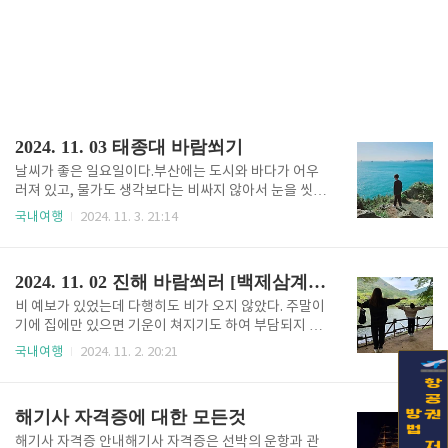
2024. 11. 03 태종대 바람쐬기
날씨가 좋은 일요일이다.부산에는 도시와 바다가 어우
러져 있고, 물가도 생각보다는 비싸지 않아서 눈을 씻고
찾아보면 즐길만한 게 생각보다 많다. 몇 군데 명소를
국내여행
2024. 11. 3. 21:14
돌아가면서 방문하더라도, 크게 심심할일 없는 곳이
다. 오늘은 아들도 좋아하고, 아내도 좋아하는 태종대로
향했다. 이곳은 오래전에 고향 친구가 자갈 위에 있는
2024. 11. 02 진해 바람쐬러 [백제삼계탕 13월,진해내수면 환경생태공원,여좌천]
포장마차에서 함께 소주 한잔 기울였던 추억이 오래 남
는 장소이기도 하다. 지금은 태풍때문에 예전의 모습을
비 예보가 있었는데 다행히도 비가 오지 않았다. 주말이
많이 잃었지만, 바다가 없는 지역에 살고 있는 누군가
기에 집에만 있으면 기운이 쳐지기도 하여 부담되지 않
에게는 추억의 장소이다. 이곳에 올 때마다 친구가 말
는 곳으로 바람을 쐬러 다녀오기로 했다. 순서는 백제
국내여행
2024. 11. 2. 20:21
한 추억의 언어가 가끔 떠오른다. 태종대 홈페이지 바
삼계탕으로 밥을 먹고, 진해내수면 환경생태공원 한바
로가기 태종대 풍경자갈마당오늘따라 파도가 거세다.
퀴 돌고, 여좌천도 한바퀴 둘러보았다. 백제삼계탕 13
하늘도 푸르고, 바다도 푸르다. 이전에는 이곳에 들렀을
월무언가를 고르면 잘 실패 하는 우리 와이프가 간만에
해기사 자격증에 대한 모든것
때 별다른 감흥은..
밥집을 찾았다. 웬 삼계탕을 골랐을까 라는 생각을 잠시
했었는데 몸에 좋은건 좋은거라는 생각에 삼계탕 집에
해기사 자격증 안내해기사 자격증은 선박의 운항과 관